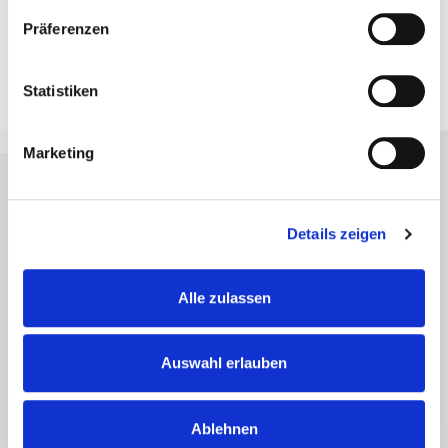
LOUNGE
|
IR:
Innenraum |
EG:
Eingangsbereich
Präferenzen
Arena
|
BF:
Business-Foyer
Statistiken
Marketing
Details zeigen
Alle zulassen
Auswahl erlauben
Ablehnen