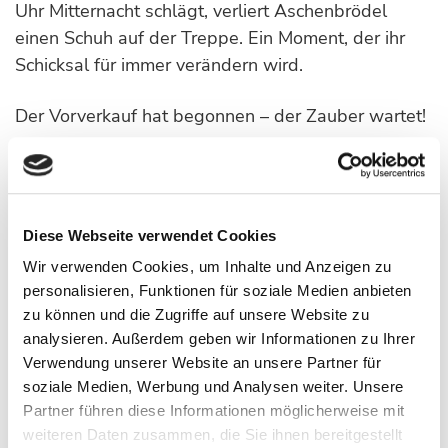
Uhr Mitternacht schlägt, verliert Aschenbrödel
einen Schuh auf der Treppe. Ein Moment, der ihr
Schicksal für immer verändern wird.
Der Vorverkauf hat begonnen – der Zauber wartet!
Ticktelink für Braunschweig
IHR BESUCH IN DER VOLKSWAGEN
Diese Webseite verwendet Cookies
HALLE
Wir verwenden Cookies, um Inhalte und Anzeigen zu
personalisieren, Funktionen für soziale Medien anbieten
Sitzplan
zu können und die Zugriffe auf unsere Website zu
Parken
analysieren. Außerdem geben wir Informationen zu Ihrer
Barrierefreiheit
Verwendung unserer Website an unsere Partner für
soziale Medien, Werbung und Analysen weiter. Unsere
Logen-Tickets buchen
Partner führen diese Informationen möglicherweise mit
Gastronomie
weiteren Daten zusammen, die Sie ihnen bereitgestellt